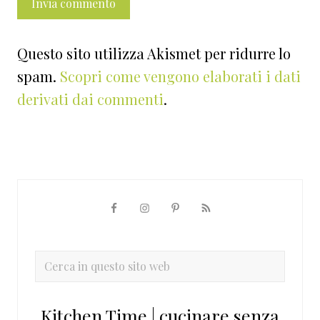
Questo sito utilizza Akismet per ridurre lo
spam.
Scopri come vengono elaborati i dati
derivati dai commenti
.
Barra
laterale
primaria
Cerca
in
questo
Kitchen Time | cucinare senza
sito