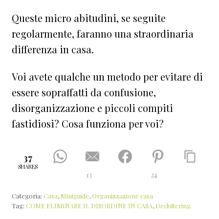
Queste micro abitudini, se seguite
regolarmente, faranno una straordinaria
differenza in casa.
Voi avete qualche un metodo per evitare di
essere sopraffatti da confusione,
disorganizzazione e piccoli compiti
fastidiosi? Cosa funziona per voi?
37
SHARES
13
24
Categoria:
Casa
,
Miniguide
,
Organizzazione casa
Tag:
COME ELIMINARE IL DISORDINE IN CASA
,
Decluttering