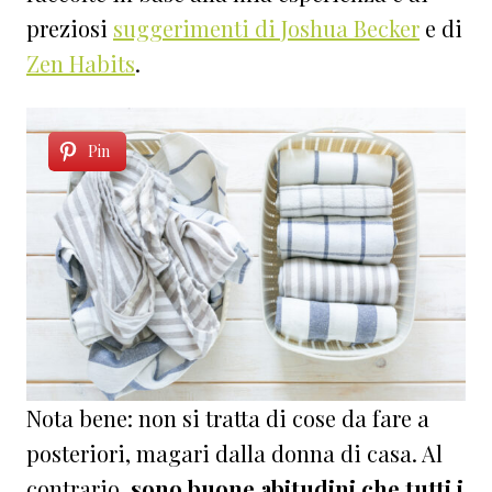
preziosi
suggerimenti di Joshua Becker
e di
Zen Habits
.
Pin
Nota bene: non si tratta di cose da fare a
posteriori, magari dalla donna di casa. Al
contrario,
sono buone abitudini che tutti i