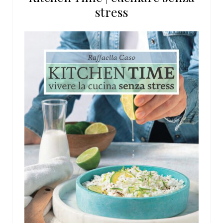
stress
web