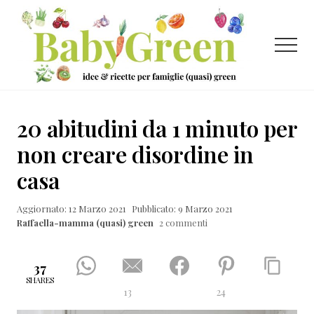
Menu
Passa
Passa
Passa
al
alla
al
contenuto
barra
piè
Menu
principale
laterale
di
primaria
pagina
Idee
e
20 abitudini da 1 minuto per
ricette
non creare disordine in
per
casa
famiglie
(quasi)
Aggiornato: 12 Marzo 2021
Pubblicato: 9 Marzo 2021
Raffaella-mamma (quasi) green
2 commenti
green
37
SHARES
13
24