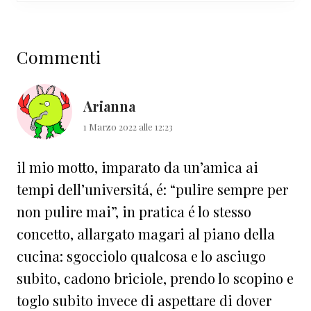
Interazioni
Commenti
del
lettore
Arianna
1 Marzo 2022 alle 12:23
il mio motto, imparato da un’amica ai
tempi dell’universitá, é: “pulire sempre per
non pulire mai”, in pratica é lo stesso
concetto, allargato magari al piano della
cucina: sgocciolo qualcosa e lo asciugo
subito, cadono briciole, prendo lo scopino e
toglo subito invece di aspettare di dover