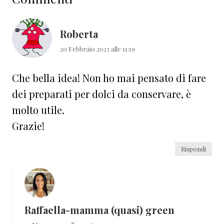
del
lettore
Roberta
20 Febbraio 2023 alle 11:19
Che bella idea! Non ho mai pensato di fare
dei preparati per dolci da conservare, è
molto utile.
Grazie!
Rispondi
Raffaella-mamma (quasi) green