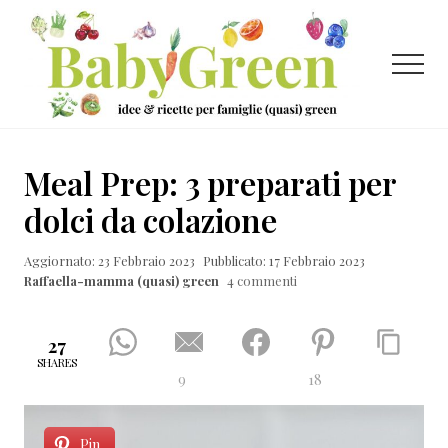
Menu
Passa
Passa
Passa
al
alla
al
contenuto
barra
piè
Menu
principale
laterale
di
primaria
pagina
Idee
e
Meal Prep: 3 preparati per
ricette
dolci da colazione
per
Aggiornato: 23 Febbraio 2023
Pubblicato: 17 Febbraio 2023
famiglie
Raffaella-mamma (quasi) green
4 commenti
(quasi)
green
27
SHARES
9
18
Pin