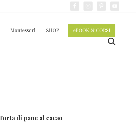
Bef
Hea
Montessori
SHOP
eBOOK & CORSI
Cerca
Torta di pane al cacao