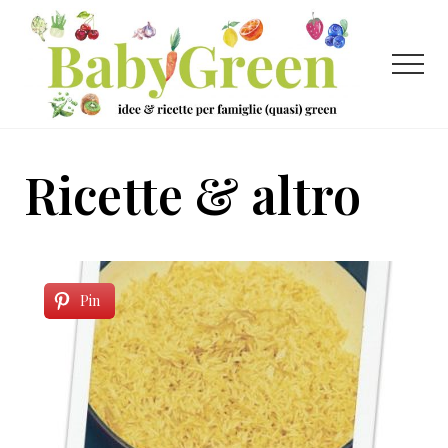
Menu
Passa
Passa
al
al
contenuto
piè
Menu
principale
di
pagina
Idee
e
Ricette & altro
ricette
per
famiglie
(quasi)
Pin
green