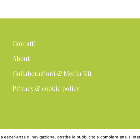
a
i
i
i
i
l
n
n
n
n
l
a
a
a
a
a
Contatti
About
Collaborazioni & Media Kit
Privacy & cookie policy
 tua esperienza di navigazione, gestire la pubblicità e compiere analisi 