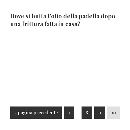
Dove si butta l’olio della padella dopo
una frittura fatta in casa?
V
P
Pagine
P
P
P
«
pagina precedente
1
…
8
9
10
a
a
interim
a
a
a
i
g
omesse
g
g
g