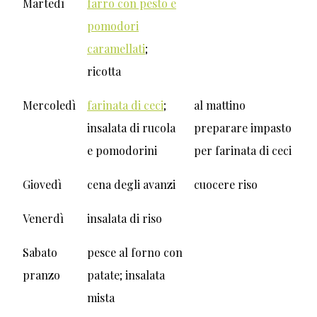
Martedì
farro con pesto e
pomodori
caramellati
;
ricotta
Mercoledì
farinata di ceci
;
al mattino
insalata di rucola
preparare impasto
e pomodorini
per farinata di ceci
Giovedì
cena degli avanzi
cuocere riso
Venerdì
insalata di riso
Sabato
pesce al forno con
pranzo
patate; insalata
mista