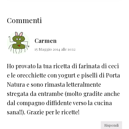
Interazioni
Commenti
del
lettore
Carmen
15 Maggio 2014 alle 10:12
Ho provato la tua ricetta di farinata di ceci
e le orecchiette con yogurt e piselli di Porta
Natura e sono rimasta letteralmente
stregata da entrambe (molto gradite anche
dal compagno diffidente verso la cucina
sana!!). Grazie per le ricette!
Rispondi