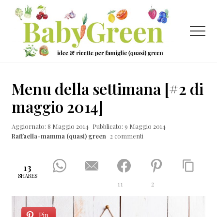
Menu
Passa
Passa
Passa
al
alla
al
contenuto
barra
piè
Menu
principale
laterale
di
primaria
pagina
Idee
e
Menu della settimana [#2 di
ricette
maggio 2014]
per
Aggiornato: 8 Maggio 2014
Pubblicato: 9 Maggio 2014
famiglie
Raffaella-mamma (quasi) green
2 commenti
(quasi)
green
13
SHARES
11
2
Pin