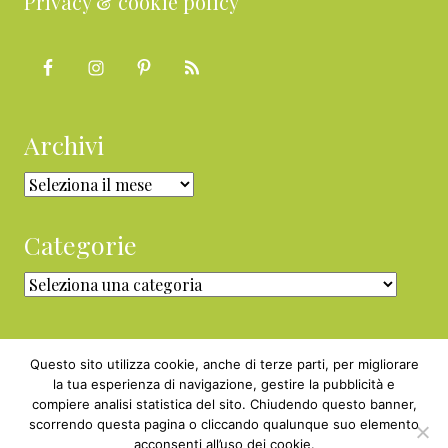
Privacy & cookie policy
Archivi
Archivi
Categorie
Categorie
Questo sito utilizza cookie, anche di terze parti, per migliorare
la tua esperienza di navigazione, gestire la pubblicità e
compiere analisi statistica del sito. Chiudendo questo banner,
Copyright © 2010 - 2026 BabyGreen™ ·
scorrendo questa pagina o cliccando qualunque suo elemento
P.IVA 05829800969 · Webmaster
acconsenti all’uso dei cookie.