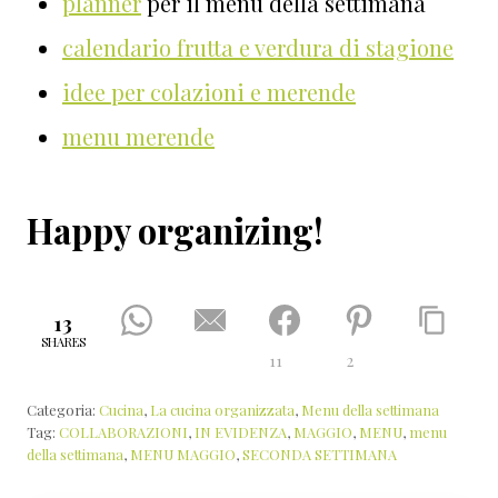
planner
per il menù della settimana
calendario frutta e verdura di stagione
idee per colazioni e merende
menu merende
Happy organizing!
13
SHARES
11
2
Categoria:
Cucina
,
La cucina organizzata
,
Menu della settimana
Tag:
COLLABORAZIONI
,
IN EVIDENZA
,
MAGGIO
,
MENU
,
menu
della settimana
,
MENU MAGGIO
,
SECONDA SETTIMANA