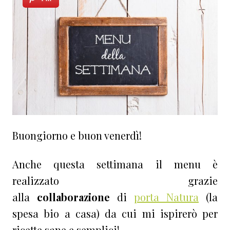
Buongiorno e buon venerdì!
Anche questa settimana il menu è
realizzato grazie
alla
collaborazione
di
porta Natura
(la
spesa bio a casa) da cui mi ispirerò per
ricette sane e semplici!