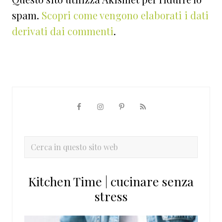
spam.
Scopri come vengono elaborati i dati
derivati dai commenti
.
Barra
laterale
primaria
Cerca
in
questo
Kitchen Time | cucinare senza
sito
stress
web