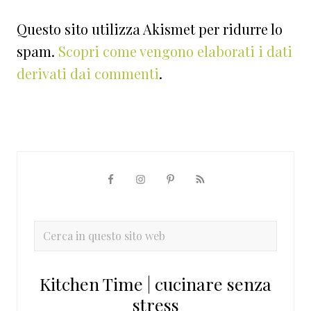
Questo sito utilizza Akismet per ridurre lo
spam.
Scopri come vengono elaborati i dati
derivati dai commenti
.
Barra
laterale
primaria
Cerca
in
questo
Kitchen Time | cucinare senza
sito
stress
web