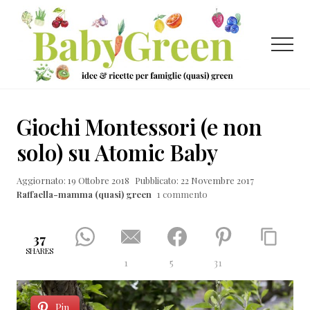
Menu
Passa
Passa
Passa
al
alla
al
contenuto
barra
piè
Menu
principale
laterale
di
primaria
pagina
Idee
e
Giochi Montessori (e non
ricette
solo) su Atomic Baby
per
Aggiornato: 19 Ottobre 2018
Pubblicato: 22 Novembre 2017
famiglie
Raffaella-mamma (quasi) green
1 commento
(quasi)
green
37
SHARES
1
5
31
Pin