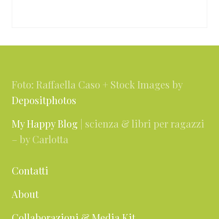
Footer
Foto: Raffaella Caso + Stock Images by
Depositphotos
My Happy Blog
| scienza & libri per ragazzi
– by Carlotta
Contatti
About
Collaborazioni & Media Kit