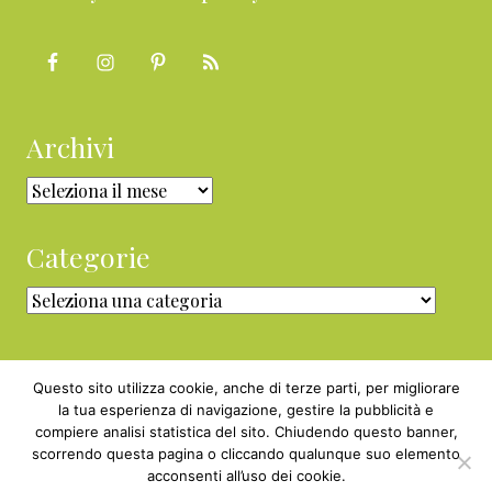
Archivi
Archivi
Categorie
Categorie
Questo sito utilizza cookie, anche di terze parti, per migliorare
la tua esperienza di navigazione, gestire la pubblicità e
compiere analisi statistica del sito. Chiudendo questo banner,
Copyright © 2010 - 2026 BabyGreen™ ·
scorrendo questa pagina o cliccando qualunque suo elemento
P.IVA 05829800969 · Webmaster
acconsenti all’uso dei cookie.