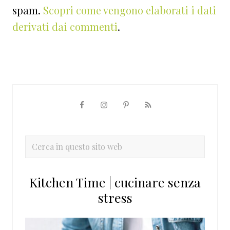
spam.
Scopri come vengono elaborati i dati
derivati dai commenti
.
Barra
laterale
primaria
Cerca
in
questo
Kitchen Time | cucinare senza
sito
stress
web