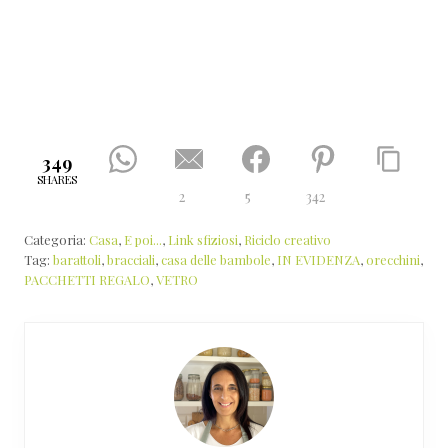
349
SHARES
2
5
342
Categoria:
Casa
,
E poi...
,
Link sfiziosi
,
Riciclo creativo
Tag:
barattoli
,
bracciali
,
casa delle bambole
,
IN EVIDENZA
,
orecchini
,
PACCHETTI REGALO
,
VETRO