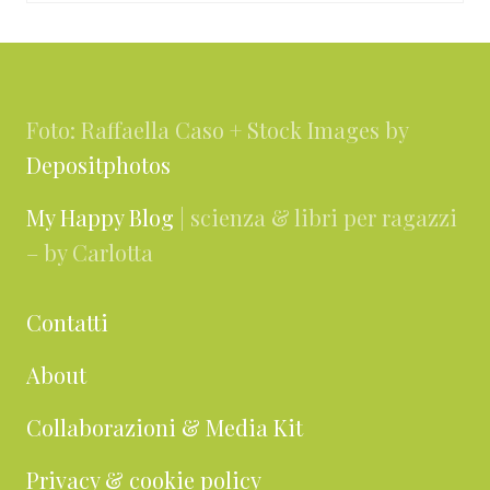
Footer
Foto: Raffaella Caso + Stock Images by
Depositphotos
My Happy Blog
| scienza & libri per ragazzi
– by Carlotta
Contatti
About
Collaborazioni & Media Kit
Privacy & cookie policy