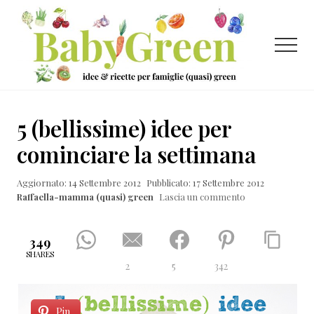
Menu
Passa
Passa
Passa
al
alla
al
contenuto
barra
piè
Menu
principale
laterale
di
primaria
pagina
Idee
e
5 (bellissime) idee per
ricette
cominciare la settimana
per
Aggiornato: 14 Settembre 2012
Pubblicato: 17 Settembre 2012
famiglie
Raffaella-mamma (quasi) green
Lascia un commento
(quasi)
green
349
SHARES
2
5
342
Pin