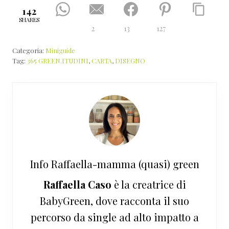
142
SHARES
2
13
127
Categoria:
Miniguide
Tag:
365 GREEN.ITUDINI
,
CARTA
,
DISEGNO
Info
Raffaella-mamma (quasi) green
Raffaella Caso
è la creatrice di
BabyGreen, dove racconta il suo
percorso da single ad alto impatto a