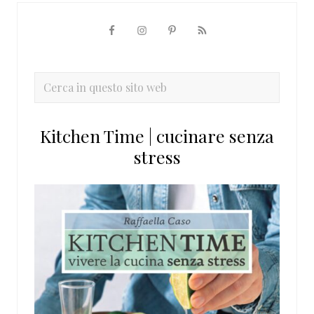
Barra
laterale
primaria
Cerca
in
questo
Kitchen Time | cucinare senza
sito
stress
web