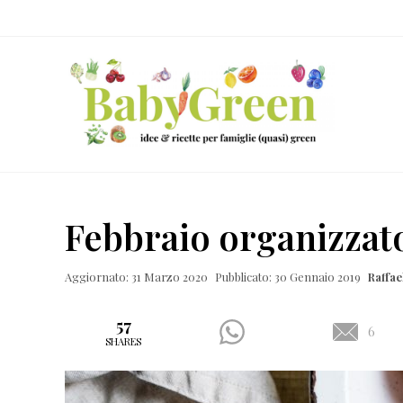
Skip
Passa
Passa
Passa
to
al
alla
al
right
contenuto
barra
piè
header
principale
laterale
di
navigation
primaria
pagina
Idee
e
Febbraio organizzat
ricette
per
Aggiornato: 31 Marzo 2020
Pubblicato: 30 Gennaio 2019
Raffa
famiglie
(quasi)
57
6
SHARES
green