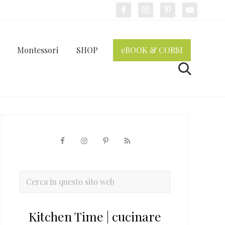
Bef
Hea
Montessori
SHOP
eBOOK & CORSI
Cerca
Barra
laterale
primaria
Cerca
in
questo
Kitchen Time | cucinare
sito