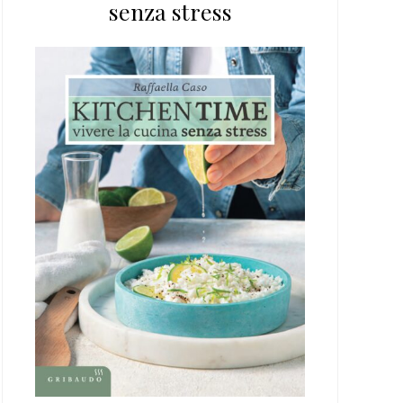
senza stress
web