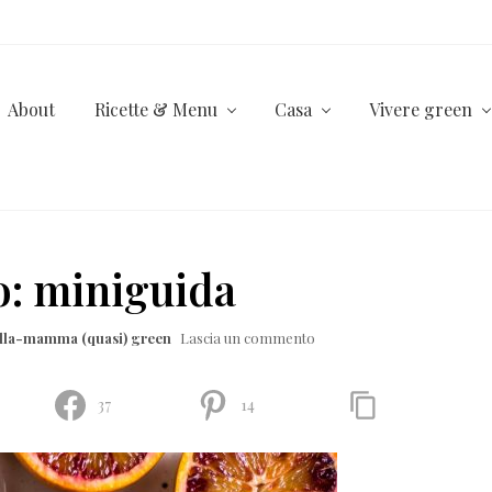
About
Ricette & Menu
Casa
Vivere green
o: miniguida
ella-mamma (quasi) green
Lascia un commento
37
14