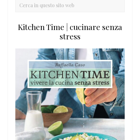
primaria
Cerca
in
questo
Kitchen Time | cucinare senza
sito
stress
web