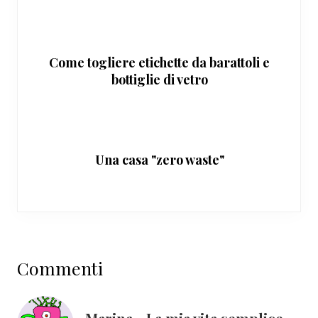
Come togliere etichette da barattoli e
bottiglie di vetro
Una casa "zero waste"
Interazioni
Commenti
del
lettore