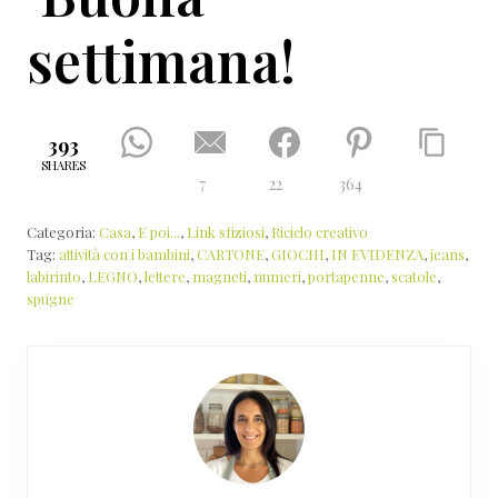
settimana!
393
SHARES
7
22
364
Categoria:
Casa
,
E poi...
,
Link sfiziosi
,
Riciclo creativo
Tag:
attività con i bambini
,
CARTONE
,
GIOCHI
,
IN EVIDENZA
,
jeans
,
labirinto
,
LEGNO
,
lettere
,
magneti
,
numeri
,
portapenne
,
scatole
,
spugne