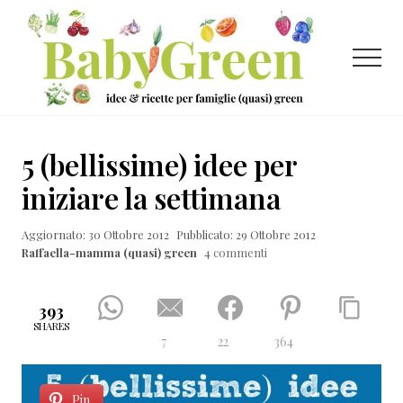
Menu
Passa
Passa
Passa
al
alla
al
contenuto
barra
piè
Menu
principale
laterale
di
primaria
pagina
Idee
e
5 (bellissime) idee per
ricette
iniziare la settimana
per
Aggiornato: 30 Ottobre 2012
Pubblicato: 29 Ottobre 2012
famiglie
Raffaella-mamma (quasi) green
4 commenti
(quasi)
green
393
SHARES
7
22
364
Pin