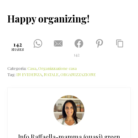
Happy organizing!
142
SHARES
142
Categoria:
Casa
,
Organizzazione casa
Tag:
IN EVIDENZA
,
NATALE
,
ORGANIZZAZIONE
Info
Raffaella-mamma (quasi) green