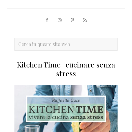
Barra
laterale
primaria
Cerca
in
questo
Kitchen Time | cucinare senza
sito
stress
web