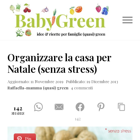
Menu
Passa
Passa
Passa
al
alla
al
contenuto
barra
piè
Menu
principale
laterale
di
primaria
pagina
Idee
e
Organizzare la casa per
ricette
Natale (senza stress)
per
Aggiornato: 11 Novembre 2019
Pubblicato: 19 Dicembre 2013
famiglie
Raffaella-mamma (quasi) green
4 commenti
(quasi)
green
142
SHARES
142
Pin