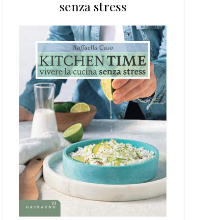
senza stress
web