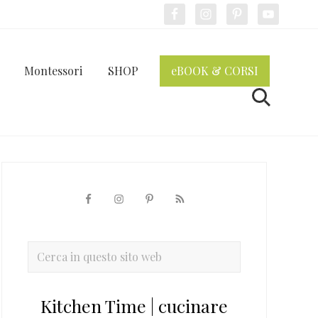
Bef
Hea
Montessori
SHOP
eBOOK & CORSI
Cerca
Barra
laterale
primaria
Cerca
in
questo
Kitchen Time | cucinare
sito