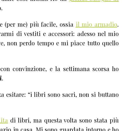
o.
e (per me) più facile, ossia
il mio armadio
.
rarmi di vestiti e accessori: adesso nel mio
ve, non perdo tempo e mi piace tutto quello
 con convinzione, e la settimana scorsa ho
i
.
 esitare: “i libri sono sacri, non si buttano
ita
di libri, ma questa volta sono stata più
spazio in casa. Mi sono guardata intorno e ho