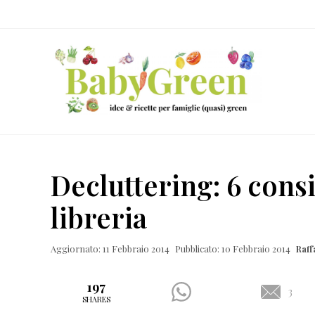
Skip
Passa
Passa
Passa
to
al
alla
al
right
contenuto
barra
piè
header
principale
laterale
di
navigation
primaria
pagina
Idee
e
Decluttering: 6 consi
ricette
libreria
per
famiglie
Aggiornato: 11 Febbraio 2014
Pubblicato: 10 Febbraio 2014
Raff
(quasi)
green
197
3
SHARES