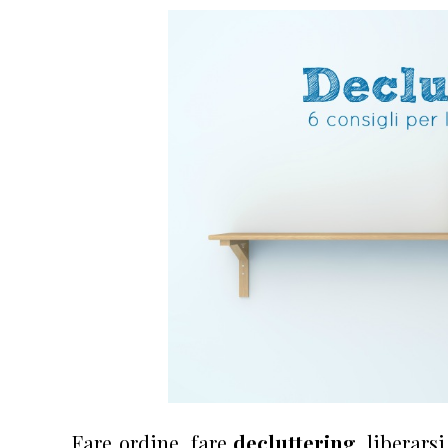
Fare ordine, fare
decluttering
, liberars