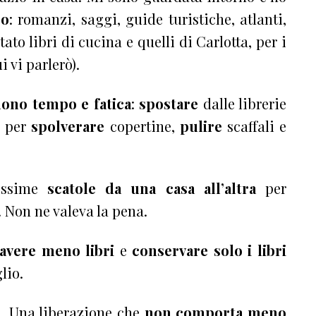
po
: romanzi, saggi, guide turistiche, atlanti,
to libri di cucina e quelli di Carlotta, per i
 vi parlerò).
dono tempo e fatica
:
spostare
dalle librerie
, per
spolverare
copertine,
pulire
scaffali e
issime
scatole da una casa all’altra
per
. Non ne valeva la pena.
avere meno libri
e
conservare solo i libri
lio.
o
. Una liberazione che
non comporta meno