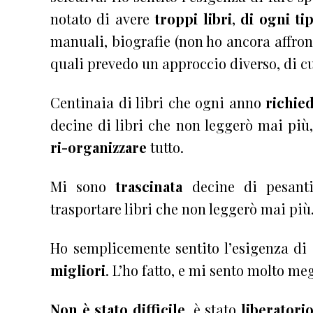
notato di avere
troppi libri
,
di ogni ti
manuali, biografie (non ho ancora affronta
quali prevedo un approccio diverso, di cui
Centinaia di libri che ogni anno
richie
decine di libri che non leggerò mai più
ri-organizzare
tutto.
Mi sono
trascinata
decine di pesant
trasportare libri che non leggerò mai più
Ho semplicemente sentito l’esigenza di
migliori
. L’ho fatto, e mi sento molto meg
Non è stato difficile
, è stato
liberatori