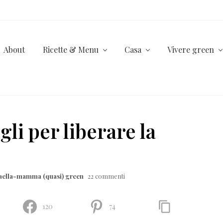
About
Ricette & Menu
Casa
Vivere green
gli per liberare la
aella-mamma (quasi) green
22 commenti
120
74