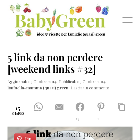
Menu
Passa
Passa
Passa
al
alla
al
contenuto
barra
piè
Menu
principale
laterale
di
primaria
pagina
Idee
e
5 link da non perdere
ricette
[weekend links #32]
per
Aggiornato: 3 Ottobre 2014
Pubblicato: 3 Ottobre 2014
famiglie
Raffaella-mamma (quasi) green
Lascia un commento
(quasi)
green
15
SHARES
13
2
Pin