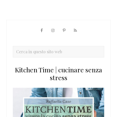
Barra
laterale
primaria
Cerca
in
questo
Kitchen Time | cucinare senza
sito
stress
web