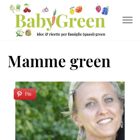
Menu
Passa
Passa
al
al
contenuto
piè
Menu
principale
di
pagina
Idee
e
Mamme green
ricette
per
famiglie
(quasi)
Pin
green