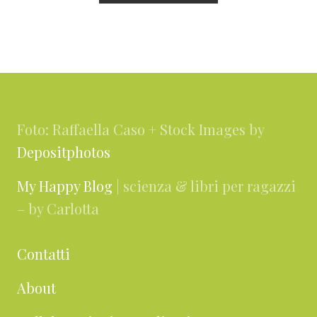
a
a
i
i
i
i
i
i
l
n
n
n
n
n
a
l
a
a
a
a
a
l
a
Footer
l
a
Foto: Raffaella Caso + Stock Images by
Depositphotos
My Happy Blog
| scienza & libri per ragazzi
– by Carlotta
Contatti
About