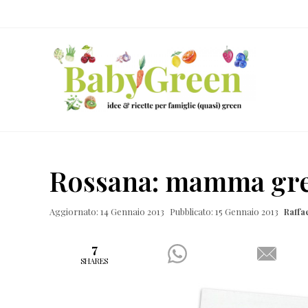
Skip
Passa
Passa
Passa
to
al
alla
al
right
contenuto
barra
piè
header
principale
laterale
di
navigation
primaria
pagina
Idee
e
Rossana: mamma gre
ricette
per
Aggiornato: 14 Gennaio 2013
Pubblicato: 15 Gennaio 2013
Raffa
famiglie
(quasi)
7
SHARES
green