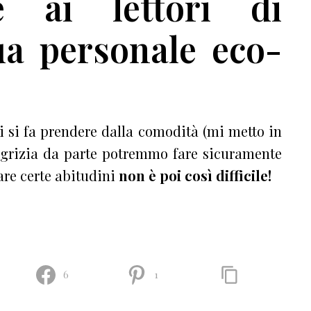
e ai lettori di
ua personale eco-
ci si fa prendere dalla comodità (mi metto in
pigrizia da parte potremmo fare sicuramente
are certe abitudini
non è poi così difficile!
6
1