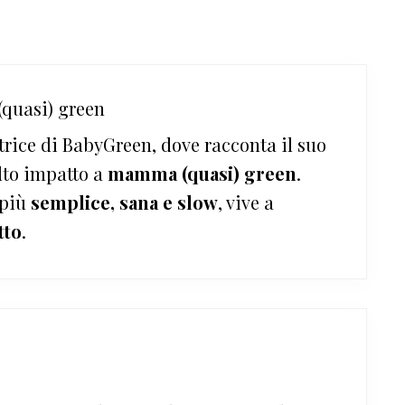
quasi) green
trice di BabyGreen, dove racconta il suo
lto impatto a
mamma (quasi) green
.
 più
semplice, sana e slow
, vive a
tto
.