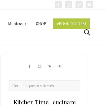
Bef
Hea
Montessori
SHOP
eBOOK & CORSI
Cerca
Barra
laterale
primaria
Cerca
in
questo
Kitchen Time | cucinare
sito