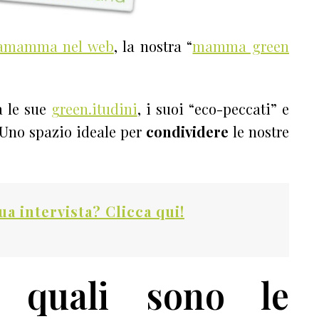
amamma nel web
, la nostra “
mamma green
 le sue
green.itudini
, i suoi “eco-peccati” e
 Uno spazio ideale per
condividere
le nostre
tua intervista? Clicca qui!
, quali sono le