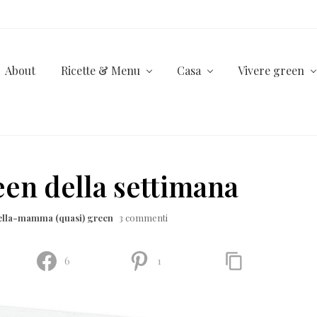
About
Ricette & Menu
Casa
Vivere green
en della settimana
ella-mamma (quasi) green
3 commenti
6
1