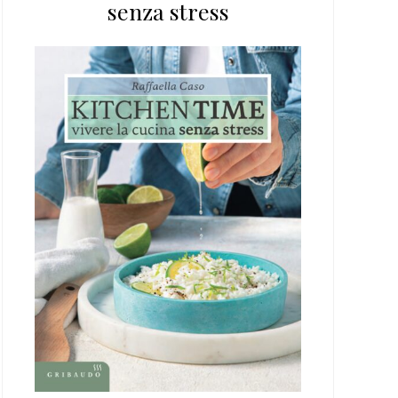
senza stress
web