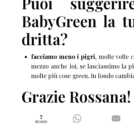
Puoi suggerir
BabyGreen la t
dritta?
facciamo meno i pigri
, molte volte 
mezzo anche io), se lasciassimo la 
molte più cose green. In fondo cambi
Grazie Rossana!
7
SHARES