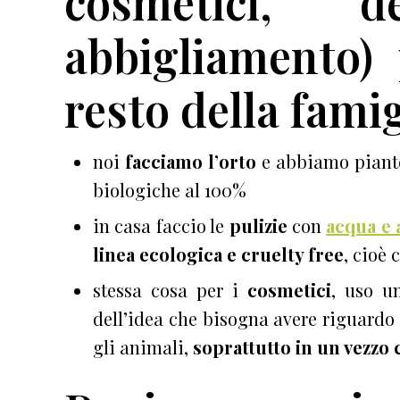
cosmetici, d
abbigliamento) 
resto della fami
noi
facciamo l’orto
e abbiamo piante 
biologiche al 100%
in casa faccio le
pulizie
con
acqua e 
linea ecologica e cruelty free
, cioè
stessa cosa per i
cosmetici
, uso u
dell’idea che bisogna avere riguardo
gli animali,
soprattutto in un vezzo