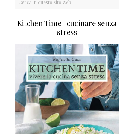
primaria
in
questo
Kitchen Time | cucinare senza
sito
stress
web