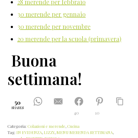
28 merende per febbraio
30 merende per gennaio
30 merende per novembre
20 merende per la scuola (primavera)
Buona
settimana!
50
SHARES
40
10
Categoria:
Colazioni e merende
,
Cucina
Tag:
IN EVIDENZA
,
LIZZY
,
MENU MERENDA SETTIMANA
,