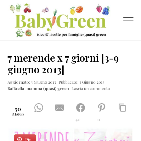
Menu
Passa
Passa
Passa
al
alla
al
contenuto
barra
piè
Menu
principale
laterale
di
primaria
pagina
Idee
e
7 merende x 7 giorni [3-9
ricette
giugno 2013]
per
Aggiornato: 3 Giugno 2013
Pubblicato: 3 Giugno 2013
famiglie
Raffaella-mamma (quasi) green
Lascia un commento
(quasi)
green
50
SHARES
40
10
Pin