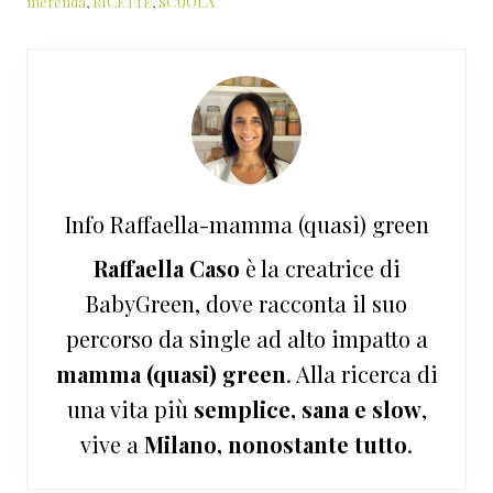
merenda
,
RICETTE
,
SCUOLA
Info
Raffaella-mamma (quasi) green
Raffaella Caso
è la creatrice di
BabyGreen, dove racconta il suo
percorso da single ad alto impatto a
mamma (quasi) green
. Alla ricerca di
una vita più
semplice, sana e slow
,
vive a
Milano, nonostante tutto
.