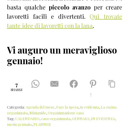
basta qualche
piccolo avanzo
per creare
lavoretti facili e divertenti.
Qui trovate
tante idee di lavoretti con la lana
.
Vi auguro un meraviglioso
gennaio!
7
SHARES
7
Categoria:
Agenda del mese
,
Fare la spesa
,
in evidenza
,
La cucina
organizzata
,
Miniguide
,
Organizzazione casa
Tag:
CALENDARIO
,
casa organizzata
,
GENNAIO
,
IN EVIDENZA
,
menu gennaio
,
PLANNER