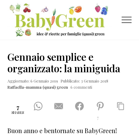
Menu
Passa
Passa
Passa
al
alla
al
contenuto
barra
piè
Menu
principale
laterale
di
primaria
pagina
Idee
e
Gennaio semplice e
ricette
organizzato: la miniguida
per
Aggiornato: 6 Gennaio 2019
Pubblicato: 3 Gennaio 2018
famiglie
Raffaella-mamma (quasi) green
6 commenti
(quasi)
green
7
SHARES
7
Buon anno e bentornate su BabyGreen!