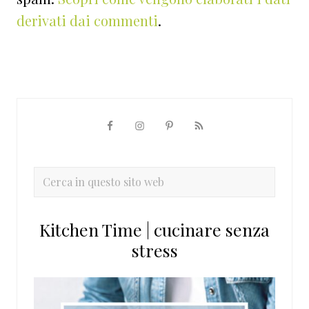
derivati dai commenti
.
Barra
laterale
primaria
Cerca
in
questo
Kitchen Time | cucinare senza
sito
stress
web