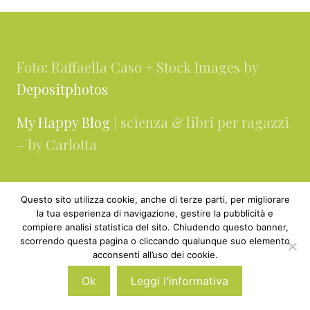
Footer
Foto: Raffaella Caso + Stock Images by
Depositphotos
My Happy Blog
| scienza & libri per ragazzi
– by Carlotta
Contatti
Questo sito utilizza cookie, anche di terze parti, per migliorare
la tua esperienza di navigazione, gestire la pubblicità e
About
compiere analisi statistica del sito. Chiudendo questo banner,
scorrendo questa pagina o cliccando qualunque suo elemento
Collaborazioni & Media Kit
acconsenti all’uso dei cookie.
Ok
Leggi l'informativa
Privacy & cookie policy