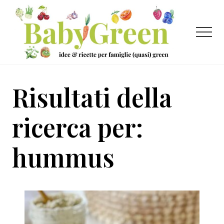
Menu
Passa
Passa
al
al
contenuto
piè
Menu
principale
di
pagina
Idee
e
Risultati della
ricette
per
ricerca per:
famiglie
hummus
(quasi)
green