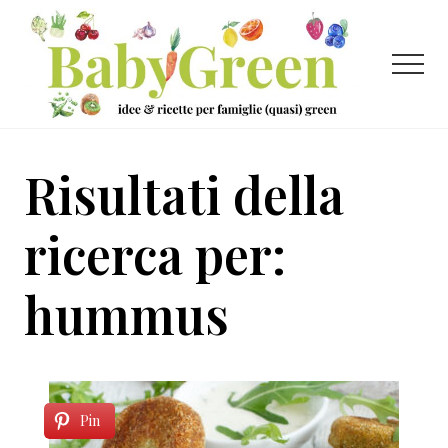
Menu
Passa
Passa
al
al
contenuto
piè
Menu
principale
di
pagina
Idee
e
Risultati della
ricette
per
ricerca per:
famiglie
hummus
(quasi)
green
Pin