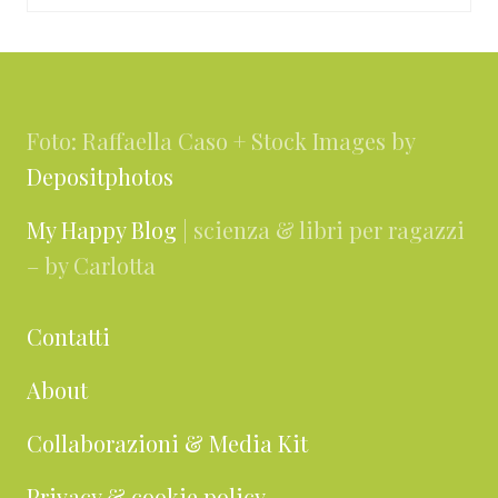
Footer
Foto: Raffaella Caso + Stock Images by
Depositphotos
My Happy Blog
| scienza & libri per ragazzi
– by Carlotta
Contatti
About
Collaborazioni & Media Kit
Privacy & cookie policy