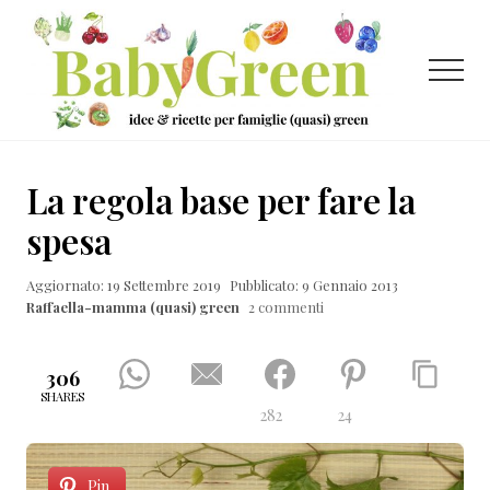
Menu
Passa
Passa
Passa
al
alla
al
contenuto
barra
piè
Menu
principale
laterale
di
primaria
pagina
Idee
e
La regola base per fare la
ricette
spesa
per
Aggiornato: 19 Settembre 2019
Pubblicato: 9 Gennaio 2013
famiglie
Raffaella-mamma (quasi) green
2 commenti
(quasi)
green
306
SHARES
282
24
Pin