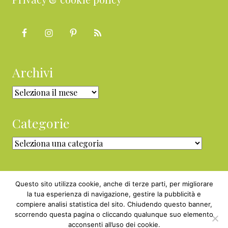
Archivi
Archivi
Categorie
Categorie
Questo sito utilizza cookie, anche di terze parti, per migliorare
la tua esperienza di navigazione, gestire la pubblicità e
compiere analisi statistica del sito. Chiudendo questo banner,
Copyright © 2010 - 2026 BabyGreen™ ·
scorrendo questa pagina o cliccando qualunque suo elemento
P.IVA 05829800969 · Webmaster
acconsenti all’uso dei cookie.