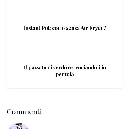
Instant Pot: con o senza Air Fryer?
Il passato di verdure: coriandoli in
pentola
Interazioni
Commenti
del
lettore