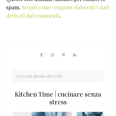
spam.
Scopri come vengono elaborati i dati
derivati dai commenti
.
Barra
laterale
primaria
Cerca
in
questo
Kitchen Time | cucinare senza
sito
stress
web