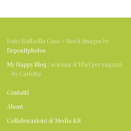
i
a
l
a
a
a
a
n
l
a
Footer
a
l
a
Foto: Raffaella Caso + Stock Images by
Depositphotos
My Happy Blog
| scienza & libri per ragazzi
– by Carlotta
Contatti
About
Collaborazioni & Media Kit