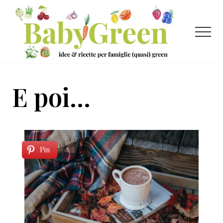
Menu
Passa
Passa
al
al
contenuto
piè
Menu
principale
di
pagina
Idee
e
E poi...
ricette
per
famiglie
(quasi)
Pin
green