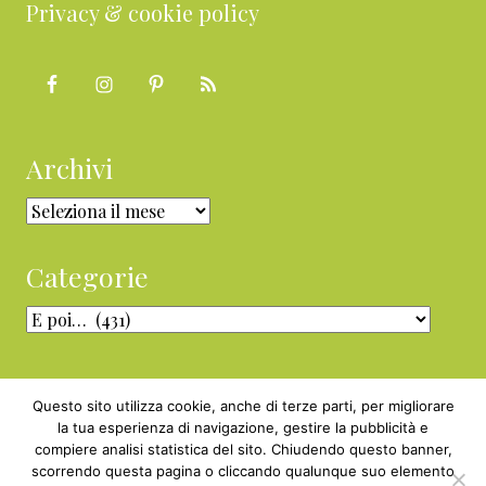
Privacy & cookie policy
Archivi
Archivi
Categorie
Categorie
Questo sito utilizza cookie, anche di terze parti, per migliorare
la tua esperienza di navigazione, gestire la pubblicità e
compiere analisi statistica del sito. Chiudendo questo banner,
Copyright © 2010 - 2026 BabyGreen™ ·
scorrendo questa pagina o cliccando qualunque suo elemento