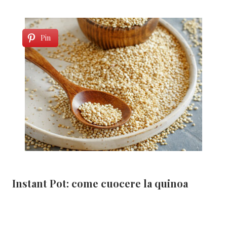
Pin
Instant Pot: come cuocere la quinoa