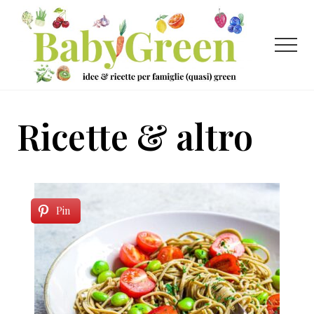
Menu
Passa
Passa
al
al
contenuto
piè
Menu
principale
di
pagina
Idee
e
Ricette & altro
ricette
per
famiglie
(quasi)
Pin
green