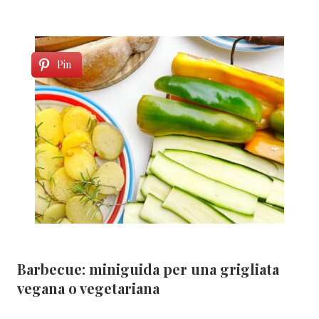
Pin
Barbecue: miniguida per una grigliata
vegana o vegetariana