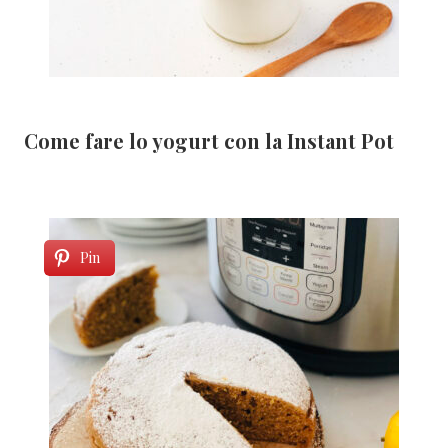
Come fare lo yogurt con la Instant Pot
Pin