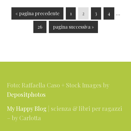
V
P
P
P
P
Pagine
«
pagina precedente
1
2
3
4
…
a
a
a
a
a
interi
P
V
26
pagina successiva »
i
g
g
g
g
omess
a
a
a
i
i
i
i
g
i
l
n
n
n
n
i
a
l
a
a
a
a
n
l
a
Footer
a
l
a
Foto: Raffaella Caso + Stock Images by
Depositphotos
My Happy Blog
| scienza & libri per ragazzi
– by Carlotta