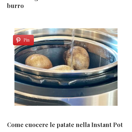
burro
Pin
Come cuocere le patate nella Instant Pot