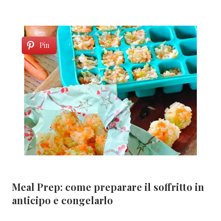
Pin
Meal Prep: come preparare il soffritto in
anticipo e congelarlo