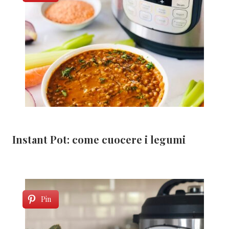
Instant Pot: come cuocere i legumi
Pin