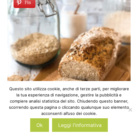
Pin
Questo sito utilizza cookie, anche di terze parti, per migliorare
la tua esperienza di navigazione, gestire la pubblicità e
compiere analisi statistica del sito. Chiudendo questo banner,
scorrendo questa pagina o cliccando qualunque suo elemento
acconsenti all’uso dei cookie.
Soda bread: pane pronto in 45 minuti
Ok
Leggi l'informativa
(senza impasto)