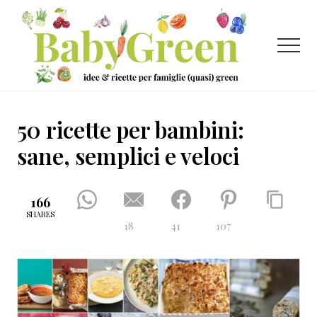
Menu
Passa
Passa
Passa
al
alla
al
contenuto
barra
piè
Menu
principale
laterale
di
primaria
pagina
Idee
e
50 ricette per bambini:
ricette
sane, semplici e veloci
per
famiglie
166
(quasi)
SHARES
18
41
107
green